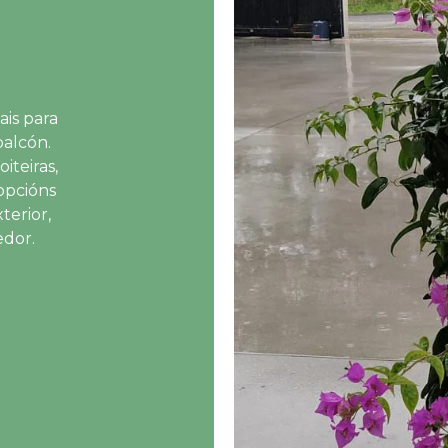
ais para
balcón.
iteiras,
opcións
terior,
edor.