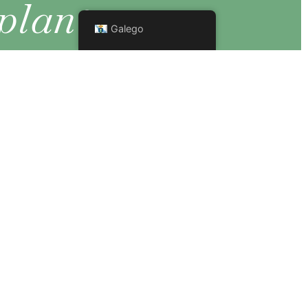
plantas e
Galego
sementes